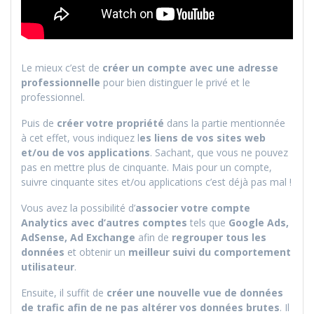
Le mieux c’est de
créer un compte avec une adresse
professionnelle
pour bien distinguer le privé et le
professionnel.
Puis de
créer votre propriété
dans la partie mentionnée
à cet effet, vous indiquez l
es liens de vos sites web
et/ou de vos applications
. Sachant, que vous ne pouvez
pas en mettre plus de cinquante. Mais pour un compte,
suivre cinquante sites et/ou applications c’est déjà pas mal !
Vous avez la possibilité d’
associer votre compte
Analytics avec d’autres comptes
tels que
Google Ads,
AdSense, Ad Exchange
afin de
regrouper tous les
données
et obtenir un
meilleur suivi du comportement
utilisateur
.
Ensuite, il suffit de
créer une nouvelle vue de données
de trafic afin de ne pas altérer vos
données brutes
. Il