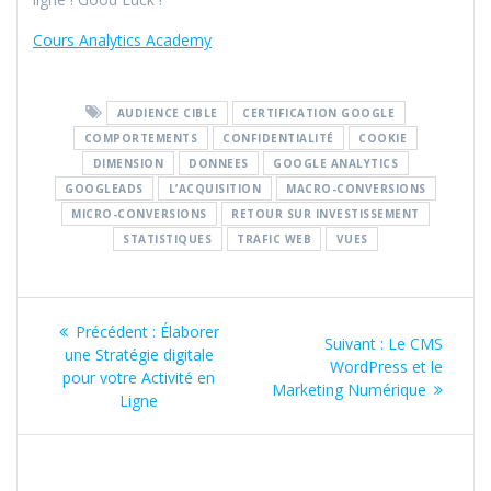
Cours Analytics Academy
AUDIENCE CIBLE
CERTIFICATION GOOGLE
COMPORTEMENTS
CONFIDENTIALITÉ
COOKIE
DIMENSION
DONNEES
GOOGLE ANALYTICS
GOOGLEADS
L’ACQUISITION
MACRO-CONVERSIONS
MICRO-CONVERSIONS
RETOUR SUR INVESTISSEMENT
STATISTIQUES
TRAFIC WEB
VUES
Navigation
Article
Précédent :
Élaborer
Article
Suivant :
Le CMS
de
précédent
une Stratégie digitale
suivant
WordPress et le
:
pour votre Activité en
:
Marketing Numérique
l’article
Ligne