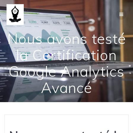
Passer
au
contenu
Nous avons testé
la Certification
Google Analytics
Avancé